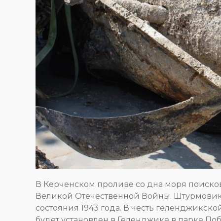
В Керченском проливе со дна моря поиско
Великой Отечественной Войны. Штурмовики
состояния 1943 года. В честь геленджикск
будет установлен в Геленджике в парке По