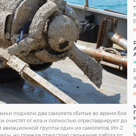
з
П
1
П
вики подняли два самолета сбитые во время боя
 очистят от ила и полностью отреставрируют до
1
ой авиационной группы один из самолетов, Ил-2
беды, но прежде предстоит серьезная работа по