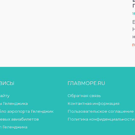
1
П
РВИСЫ
ГЛАВМОРЕ.RU
сайту
Обратная связь
 Геленджика
Контактная информация
бло аэропорта Геленджик
Пользовательское соглашение
евых авиабилетов
Политика конфиденциальности
л Геленджика