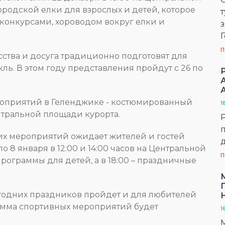
родской елки для взрослых и детей, которое
конкурсами, хороводом вокруг елки и
з
П
сства и досуга традиционно подготовят для
ь. В этом году представления пройдут с 26 по
оприятий в Геленджике - костюмированный
1
ентральной площади курорта.
их мероприятий ожидает жителей и гостей
о 8 января в 12:00 и 14:00 часов на Центральной
П
ограммы для детей, а в 18:00 – праздничные
годних праздников пройдет и для любителей
амма спортивных мероприятий будет
1