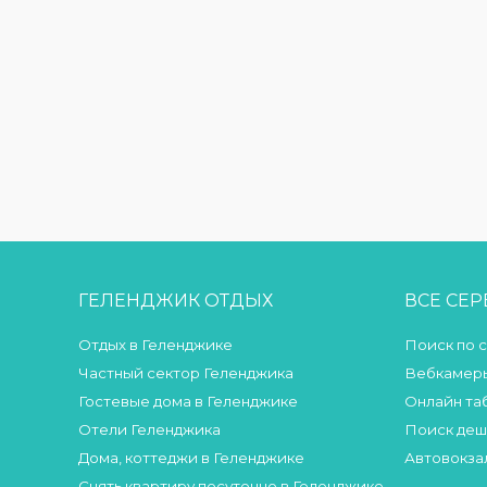
ГЕЛЕНДЖИК ОТДЫХ
ВСЕ СЕ
Отдых в Геленджике
Поиск по 
Частный сектор Геленджика
Вебкамеры
Гостевые дома в Геленджике
Онлайн та
Отели Геленджика
Поиск деш
Дома, коттеджи в Геленджике
Автовокза
Снять квартиру посуточно в Геленджике