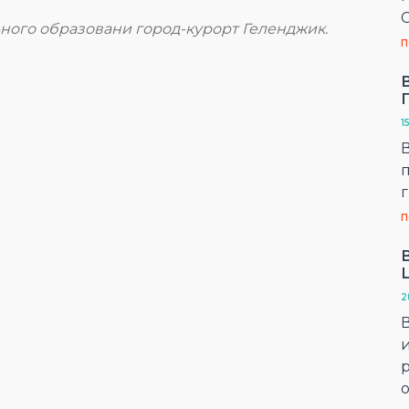
ного образовани город-курорт Геленджик.
П
1
г
П
2