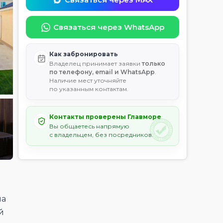
Связаться через WhatsApp
Как забронировать
Владелец принимает заявки
только
по телефону, email и WhatsApp
.
Наличие мест уточняйте
по указанным контактам.
Контакты проверены Главморе
Вы общаетесь напрямую
с владельцем, без посредников.
на
й