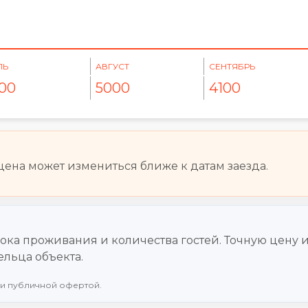
ЛЬ
АВГУСТ
СЕНТЯБРЬ
00
5000
4100
ена может измениться ближе к датам заезда.
срока проживания и количества гостей. Точную цену 
льца объекта.
 и публичной офертой.