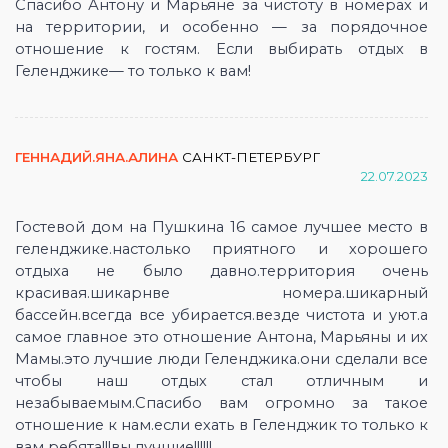
Спасибо Антону и Марьяне за чистоту в номерах и
на территории, и особенно — за порядочное
отношение к гостям. Если выбирать отдых в
Геленджике— то только к вам!
ГЕННАДИЙ.ЯНА.АЛИНА
САНКТ-ПЕТЕРБУРГ
22.07.2023
Гостевой дом на Пушкина 16 самое лучшее место в
геленджике.настолько приятного и хорошего
отдыха не было давно.территория очень
красивая.шикарнве номера.шикарный
бассейн.всегда все убирается.везде чистота и уют.а
самое главное это отношение Антона, Марьяны и их
Мамы.это лучшие люди Геленджика.они сделали все
чтобы наш отдых стал отличным и
незабываемым.Спасибо вам огромно за такое
отношение к нам.если ехать в Геленджик то только к
вам ребята!!!вы лучшие!!!!!!