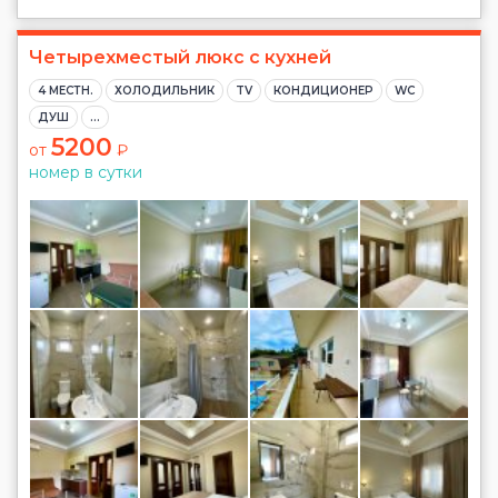
Четырехместый люкс с кухней
4 МЕСТН.
ХОЛОДИЛЬНИК
TV
КОНДИЦИОНЕР
WC
ДУШ
...
5200
от
₽
номер в сутки