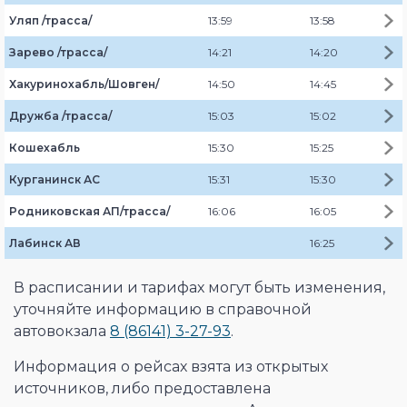
Уляп /трасса/
13:59
13:58
Зарево /трасса/
14:21
14:20
Хакуринохабль/Шовген/
14:50
14:45
Дружба /трасса/
15:03
15:02
Кошехабль
15:30
15:25
Курганинск АС
15:31
15:30
Родниковская АП/трасса/
16:06
16:05
Лабинск АВ
16:25
В расписании и тарифах могут быть изменения,
уточняйте информацию в справочной
автовокзала
8 (86141) 3-27-93
.
Информация о рейсах взята из открытых
источников, либо предоставлена