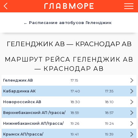
← Расписание автобусов Геленджик
ГЕЛЕНДЖИК АВ — КРАСНОДАР АВ
МАРШРУТ РЕЙСА ГЕЛЕНДЖИК АВ
— КРАСНОДАР АВ
Геленджик АВ
17:15
Кабардинка АК
17:40
17:35
Новороссийск АВ
18:30
18:10
Верхнебаканский АП /трасса/
18:59
18:57
Нижнебаканский АП/трасса/
19:26
19:24
Крымск АП/трасса/
19:41
19:39