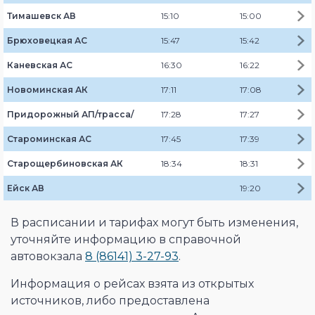
Тимашевск АВ
15:10
15:00
Брюховецкая АС
15:47
15:42
Каневская АС
16:30
16:22
Новоминская АК
17:11
17:08
Придорожный АП/трасса/
17:28
17:27
Староминская АС
17:45
17:39
Старощербиновская АК
18:34
18:31
Ейск АВ
19:20
В расписании и тарифах могут быть изменения,
уточняйте информацию в справочной
автовокзала
8 (86141) 3-27-93
.
Информация о рейсах взята из открытых
источников, либо предоставлена