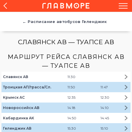
← Расписание автобусов Геленджик
СЛАВЯНСК АВ — ТУАПСЕ АВ
МАРШРУТ РЕЙСА СЛАВЯНСК АВ
— ТУАПСЕ АВ
Славянск АВ
11:30
Троицкая АП/трасса/Сл.
11:50
11:47
Крымск АС
12:35
12:30
Новороссийск АВ
14:18
14:10
Кабардинка АК
14:50
14:45
Геленджик АВ
15:30
15:10