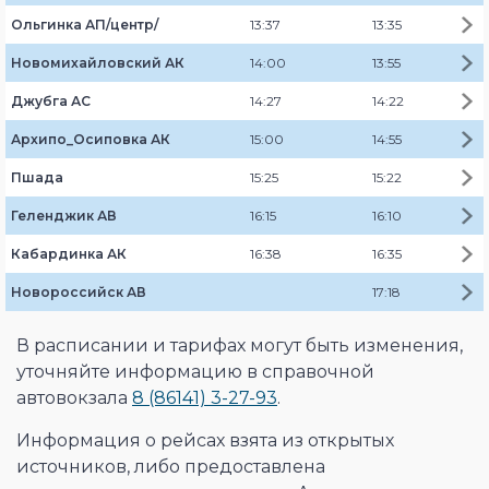
Ольгинка АП/центр/
13:37
13:35
Новомихайловский АК
14:00
13:55
Джубга АС
14:27
14:22
Архипо_Осиповка АК
15:00
14:55
Пшада
15:25
15:22
Геленджик АВ
16:15
16:10
Кабардинка АК
16:38
16:35
Новороссийск АВ
17:18
В расписании и тарифах могут быть изменения,
уточняйте информацию в справочной
автовокзала
8 (86141) 3-27-93
.
Информация о рейсах взята из открытых
источников, либо предоставлена