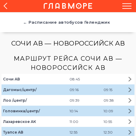
← Расписание автобусов Геленджик
СОЧИ АВ — НОВОРОССИЙСК АВ
МАРШРУТ РЕЙСА СОЧИ АВ —
НОВОРОССИЙСК АВ
Сочи АВ
08:45
Дагомыс/центр/
09:16
09:15
Лоо /центр/
09:39
09:38
Головинка/центр/
10:14
10:09
Лазаревское АК
11:00
10:55
Туапсе АВ
12:55
12:30