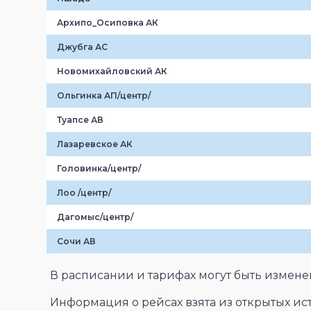
Архипо_Осиповка АК
Джубга АС
Новомихайловский АК
Ольгинка АП/центр/
Туапсе АВ
Лазаревское АК
Головинка/центр/
Лоо /центр/
Дагомыс/центр/
Сочи АВ
В расписании и тарифах могут быть измен
Информация о рейсах взята из открытых и