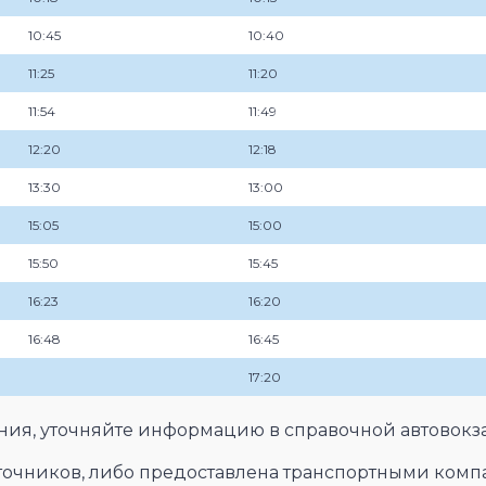
10:45
10:40
11:25
11:20
11:54
11:49
12:20
12:18
13:30
13:00
15:05
15:00
15:50
15:45
16:23
16:20
16:48
16:45
17:20
ения, уточняйте информацию в справочной автовокз
сточников, либо предоставлена транспортными комп