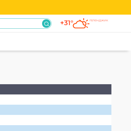
геленджик
+31°