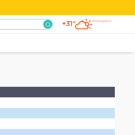
геленджик
+31°